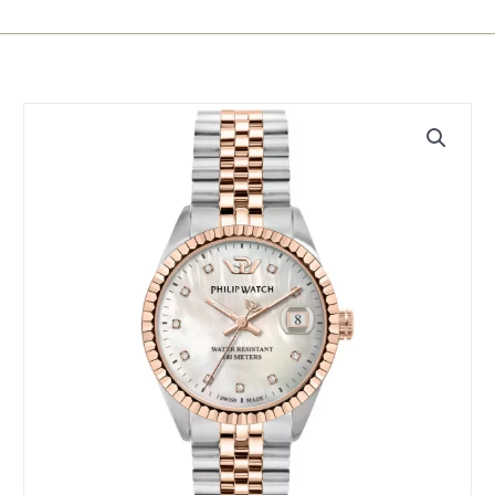
Orologio
Philip
Watch
CARIBE
-
R8253597575
quantità