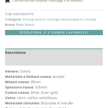
Contattaci per scoprire i vantaggi a te dedicati.
COD:
R8253597575
Categorie:
Orologi donna
,
Orologio donna quarzo
,
Orologi
Brand:
Philip Watch
SPEDIZIONE 2-3 GIORNI LAVORATIVI
Descrizione
Recensioni (0)
Genere:
Donna
Materiale e finitura cassa:
Acciaio
Misura cassa:
35mm
Spessore cassa:
9,15mm
Colore cassa:
Silver, Rose-gold
Vetro:
Vetro zaffiro antiriflesso
Materiale cinturino:
Bracciale in metallo