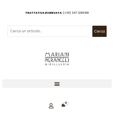
Vai
al
TRATTATIVA RISERVATA:
(+39) 347 1286188
contenuto
Cerca