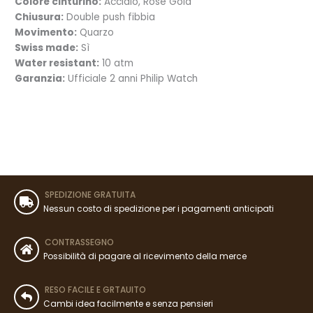
Colore cinturino:
Acciaio, Rose Gold
Chiusura:
Double push fibbia
Movimento:
Quarzo
Swiss made:
Sì
Water resistant:
10 atm
Garanzia:
Ufficiale 2 anni Philip Watch
SPEDIZIONE GRATUITA
Nessun costo di spedizione per i pagamenti anticipati
CONTRASSEGNO
Possibilità di pagare al ricevimento della merce
RESO FACILE E GRTAUITO
Cambi idea facilmente e senza pensieri