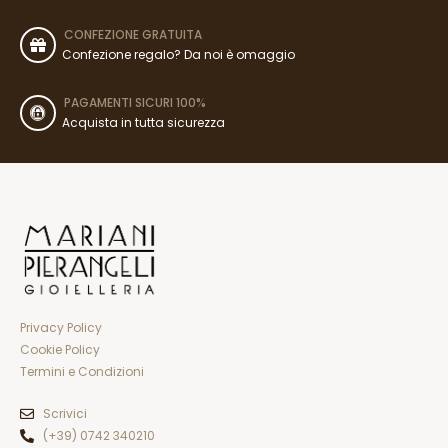
CONFEZIONE GRATUITA
Confezione regalo? Da noi è omaggio
PAGAMENTI SICURI 100%
Acquista in tutta sicurezza
Privacy Policy
Cookie Policy
Termini e Condizioni
Scrivici
(+39) 0742 340210