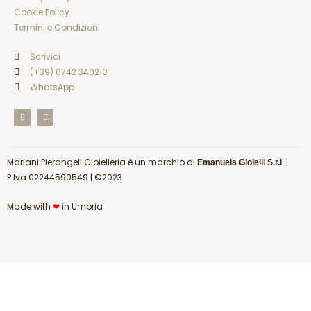
Cookie Policy
Termini e Condizioni
Scrivici
(+39) 0742 340210
WhatsApp
F
I
a
n
c
s
e
t
b
a
o
g
Mariani Pierangeli Gioielleria è un marchio di
o
r
. |
Emanuela Gioielli S.r.l
k
a
P.Iva 02244590549
| ©2023
m
Made with
❤
in Umbria