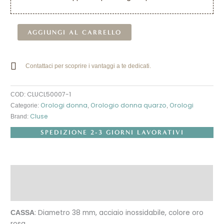
Alternative:
AGGIUNGI AL CARRELLO
Contattaci per scoprire i vantaggi a te dedicati.
CLUCL50007-1
COD:
Orologi donna
Orologio donna quarzo
Orologi
Categorie:
,
,
Cluse
Brand:
SPEDIZIONE 2-3 GIORNI LAVORATIVI
Descrizione
Recensioni (0)
: Diametro 38 mm, acciaio inossidabile, colore oro
CASSA
rosa