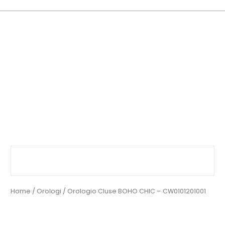
Orologio
Cluse
BOHO
CHIC
-
CW0101201001
quantità
Home
/
Orologi
/ Orologio Cluse BOHO CHIC – CW0101201001