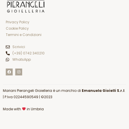
Privacy Policy
Cookie Policy
Termini e Condizioni
Scrivici
(+39) 0742 340210
WhatsApp
F
I
a
n
c
s
e
t
b
a
o
g
Mariani Pierangeli Gioielleria è un marchio di
o
r
Emanuela Gioielli S.r.l
.
k
a
|
P.Iva 02244590549
| ©2023
m
Made with
in Umbria