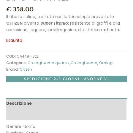
€
358,00
Il titanio solido, trattato con le tecnologie brevettate
CITIZEN
diventa
Super Titanio
: resistente ai graffi e alla
corrosione, leggero, ipoallergenico, di estetica raffinata.
Esaurito
COD:
CA4491-82E
Categorie:
Orologi uomo quarzo
,
Orologi uomo
,
Orologi
Brand:
Citizen
SPEDIZIONE 2-3 GIORNI LAVORATIVI
Descrizione
Recensioni (0)
Genere: Uomo