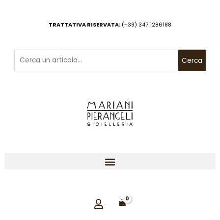
Vai
al
TRATTATIVA RISERVATA:
(+39) 347 1286188
contenuto
Cerca