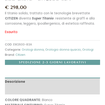
€
298,00
Il titanio solido, trattato con le tecnologie brevettate
CITIZEN
diventa
Super Titanio
: resistente ai graffi e alla
corrosione, leggero, ipoallergenico, di estetica raffinata.
Esaurito
COD:
EW2600-83A
Categorie:
Orologi donna
,
Orologio donna quarzo
,
Orologi
Brand:
Citizen
SPEDIZIONE 2-3 GIORNI LAVORATIVI
Descrizione
Recensioni (0)
COLORE QUADRANTE:
Bianco