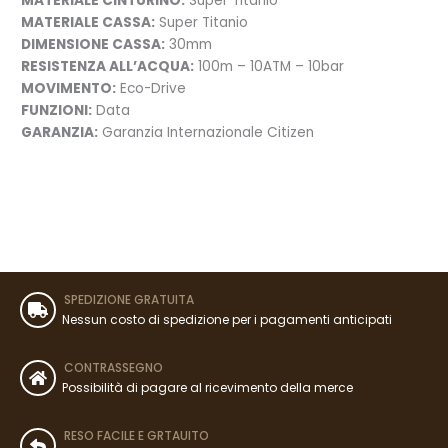
MATERIALE CINTURINO:
Super Titanio
MATERIALE CASSA:
Super Titanio
DIMENSIONE CASSA:
30mm
RESISTENZA ALL’ACQUA:
100m – 10ATM – 10bar
MOVIMENTO:
Eco-Drive
FUNZIONI:
Data
GARANZIA:
Garanzia Internazionale Citizen
SPEDIZIONE GRATUITA
Nessun costo di spedizione per i pagamenti anticipati
CONTRASSEGNO
Possibilità di pagare al ricevimento della merce
RESO FACILE E GRTAUITO