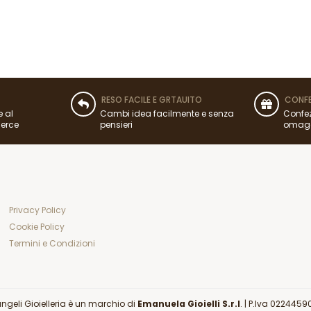
RESO FACILE E GRTAUITO
CONFE
e al
Cambi idea facilmente e senza
Confez
merce
pensieri
omag
Privacy Policy
Cookie Policy
Termini e Condizioni
angeli Gioielleria è un marchio di
Emanuela Gioielli S.r.l
. |
P.Iva 0224459