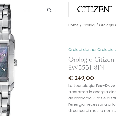
Orologio
Citizen
LADY
ECO-
Home
/
Orologi
/ Orologio
DRIVE
-
EW5551-
81N
Orologi donna
,
Orologio
quantità
Orologio Citize
EW5551-81N
€
249,00
La tecnologia
Eco-Drive
trasforma in energia ci
dell’orologio. Grazie a
Ec
l’energia necessaria al 
di carica di mesi e non 