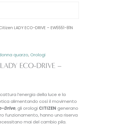
 Citizen LADY ECO-DRIVE – EW5551-81N
 donna quarzo
,
Orologi
n LADY ECO-DRIVE –
cattura l’energia della luce e la
netica alimentando così il movimento
o-Drive
, gli orologi
CITIZEN
generano
loro funzionamento, hanno una riserva
necessitano mai del cambio pila.