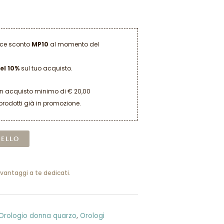
dice sconto
MP10
al momento del
el 10%
sul tuo acquisto.
un acquisto minimo di € 20,00
prodotti già in promozione.
Alternative:
RELLO
 vantaggi a te dedicati.
Orologio donna quarzo
,
Orologi