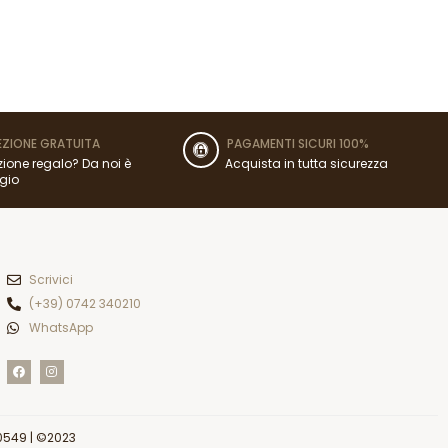
ZIONE GRATUITA
PAGAMENTI SICURI 100%
ione regalo? Da noi è
Acquista in tutta sicurezza
gio
Scrivici
(+39) 0742 340210
WhatsApp
F
I
a
n
c
s
e
t
b
a
o
g
o
r
0549
| ©2023