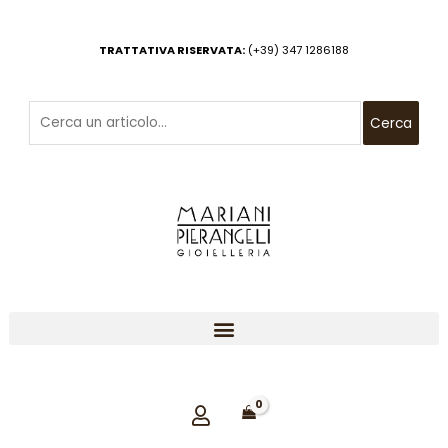
Vai
al
TRATTATIVA RISERVATA:
(+39) 347 1286188
contenuto
Cerca