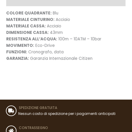
Recensioni (0)
COLORE QUADRANTE:
Blu
MATERIALE CINTURINO:
Acciaio
MATERIALE CASSA:
Acciaio
DIMENSIONE CASSA:
43mm
RESISTENZA ALL’ACQUA:
100m – 10ATM – 10bar
MOVIMENTO:
Eco-Drive
FUNZIONI:
Cronografo, data
GARANZIA:
Garanzia Internazionale Citizen
SPEDIZIONE GRATUITA
Nessun costo di spedizione per i pagamenti anticipati
CONTRASSEGNO