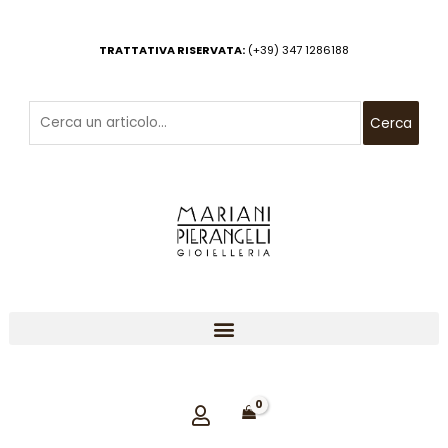
Vai
al
TRATTATIVA RISERVATA:
(+39) 347 1286188
contenuto
Cerca