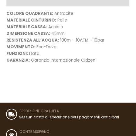
Recensioni (0)
COLORE QUADRANTE:
Antracite
MATERIALE CINTURINO:
Pelle
MATERIALE CASSA:
Acciaio
DIMENSIONE CASSA:
45mm
RESISTENZA ALL’ACQUA:
100m – 10ATM – 10bar
MOVIMENTO:
Eco-Drive
FUNZIONI:
Data
GARANZIA:
Garanzia Internazionale Citizen
SPEDIZIONE GRATUITA
Nessun costo di spedizione per i pagamenti anticipati
CONTRASSEGNO