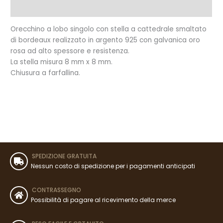
Recensioni (0)
Orecchino a lobo singolo con stella a cattedrale smaltato
di bordeaux realizzato in argento 925 con galvanica oro
rosa ad alto spessore e resistenza.
La stella misura 8 mm x 8 mm.
Chiusura a farfallina.
SPEDIZIONE GRATUITA
Nessun costo di spedizione per i pagamenti anticipati
CONTRASSEGNO
Possibilità di pagare al ricevimento della merce