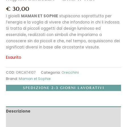
€
30,00
I gioielli
MAMAN ET SOPHIE
stupiscono soprattutto per
l’energia e la voglia di vivere che infondono in chi li indossa.
Si tratta di piccoli oggetti dal design luminoso ed
essenziale, realizzati con simboli che impariamo a
conoscere sin da piccoli e che, nel tempo, acquisiscono dei
significati diversi in base alle circostante vissute.
Esaurito
COD:
ORCAT4107
Categoria:
Orecchini
Brand:
Maman et Sophie
SPEDIZIONE 2-3 GIORNI LAVORATIVI
Descrizione
Informazioni aggiuntive