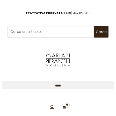
Vai
al
TRATTATIVA RISERVATA:
(+39) 347 1286188
contenuto
Cerca