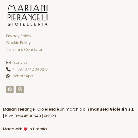
Privacy Policy
Cookie Policy
Termini e Condizioni
Scrivici
(+39) 0742 340210
WhatsApp
F
I
a
n
c
s
e
t
b
a
o
g
Mariani Pierangeli Gioielleria è un marchio di
o
r
Emanuela Gioielli S.r.l
.
k
a
|
P.Iva 02244590549
| ©2023
m
Made with
in Umbria