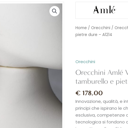
Home
/
Orecchini
/ Orecch
pietre dure – A1214
Orecchini
Orecchini Amlé
tamburello e pie
€
178,00
Innovazione, qualità, e i
principi che ispirano le c
esclusiva, competenze di 
tecnologica si fondono co