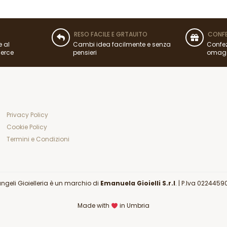
RESO FACILE E GRTAUITO
CONFE
e al
Cambi idea facilmente e senza
Confez
merce
pensieri
omag
Privacy Policy
Cookie Policy
Termini e Condizioni
angeli Gioielleria è un marchio di
Emanuela Gioielli S.r.l
. |
P.Iva 0224459
Made with
in Umbria