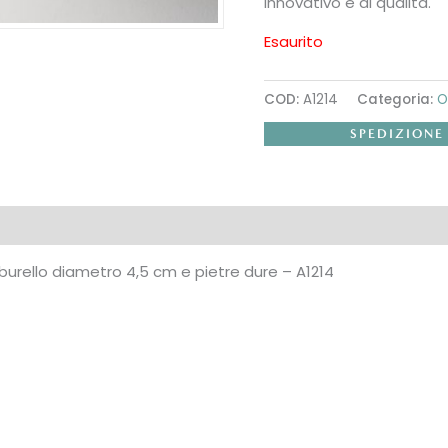
innovativo e di qualità.
Esaurito
COD:
A1214
Categoria:
O
SPEDIZIONE
urello diametro 4,5 cm e pietre dure – A1214