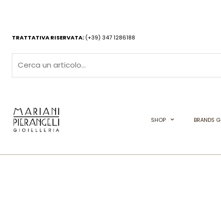
Vai
al
contenuto
TRATTATIVA RISERVATA:
(+39) 347 1286188
SHOP
BRANDS GI