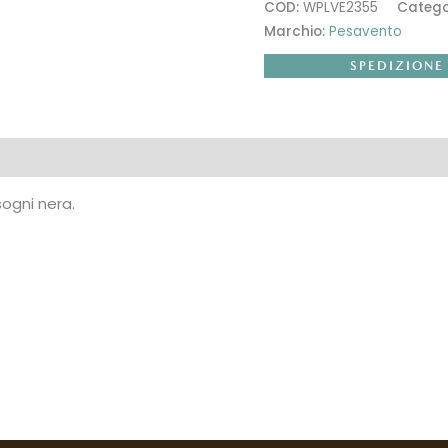
COD:
WPLVE2355
Catego
Marchio:
Pesavento
SPEDIZIONE
tive
Recensioni (0)
sogni nera.