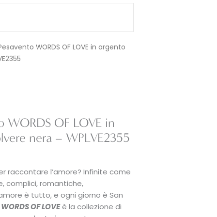
 Pesavento WORDS OF LOVE in argento
VE2355
nto WORDS OF LOVE in
polvere nera – WPLVE2355
er raccontare l’amore? Infinite come
e, complici, romantiche,
amore è tutto, e ogni giorno è San
.
WORDS OF LOVE
è la collezione di