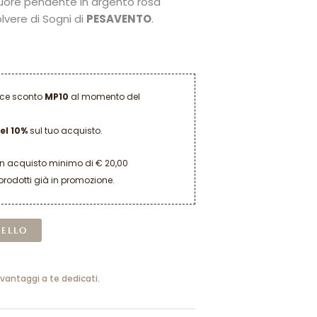
cuore pendente in argento rosa
olvere di Sogni di
PESAVENTO
.
dice sconto
MP10
al momento del
el 10%
sul tuo acquisto.
un acquisto minimo di € 20,00
prodotti già in promozione.
Alternative:
RELLO
 vantaggi a te dedicati.