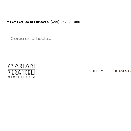
Vai
al
contenuto
TRATTATIVA RISERVATA:
(+39) 347 1286188
SHOP
BRANDS GI