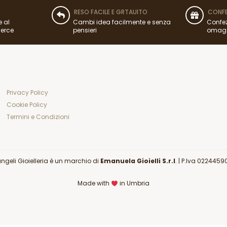
RESO FACILE E GRTAUITO
CONFE
e al
Cambi idea facilmente e senza
Confez
merce
pensieri
omag
Privacy Policy
Cookie Policy
Termini e Condizioni
angeli Gioielleria è un marchio di
Emanuela Gioielli S.r.l
. |
P.Iva 0224459
Made with
in Umbria