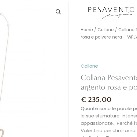
Collana
Pesavento
WORDS
OF
Home
/
Collane
/ Collana
LOVE
rosa e polvere nera – WPL
in
argento
rosa
e
Collane
polvere
Collana Pesave
nera
argento rosa e 
-
WPLVE2355
€
235,00
quantità
Quante sono le parole p
le sue sfumature: intens
appassionate… Perché l’
Valentino per chi si ama