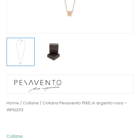
Home
/
Collane
/ Collana Pesavento PIXEL in argento rosa –
WPXLE113
Collane