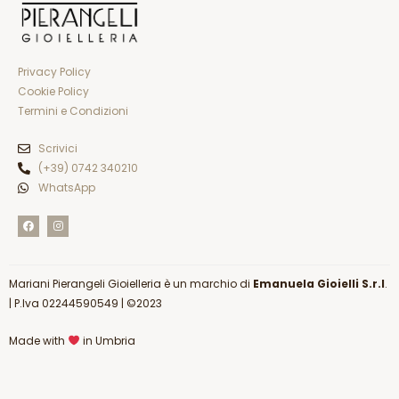
Privacy Policy
Cookie Policy
Termini e Condizioni
Scrivici
(+39) 0742 340210
WhatsApp
F
I
a
n
c
s
e
t
b
a
o
g
Mariani Pierangeli Gioielleria è un marchio di
o
r
Emanuela Gioielli S.r.l
.
k
a
|
P.Iva 02244590549
| ©2023
m
Made with
in Umbria