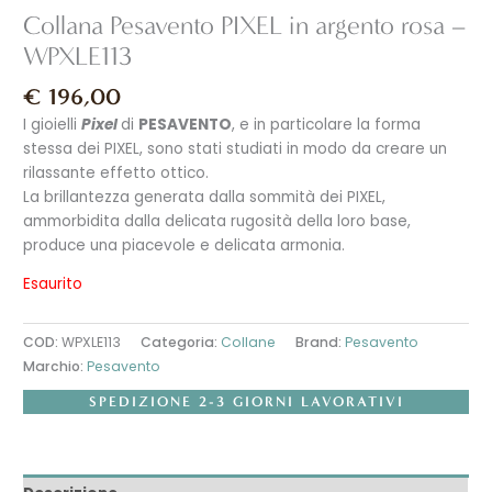
Collana Pesavento PIXEL in argento rosa –
WPXLE113
€
196,00
I gioielli
Pixel
di
PESAVENTO
, e in particolare la forma
stessa dei PIXEL, sono stati studiati in modo da creare un
rilassante effetto ottico.
La brillantezza generata dalla sommità dei PIXEL,
ammorbidita dalla delicata rugosità della loro base,
produce una piacevole e delicata armonia.
Esaurito
COD:
WPXLE113
Categoria:
Collane
Brand:
Pesavento
Marchio:
Pesavento
SPEDIZIONE 2-3 GIORNI LAVORATIVI