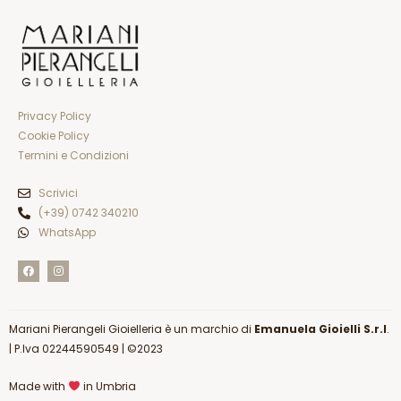
Privacy Policy
Cookie Policy
Termini e Condizioni
Scrivici
(+39) 0742 340210
WhatsApp
F
I
a
n
c
s
e
t
b
a
o
g
Mariani Pierangeli Gioielleria è un marchio di
o
r
Emanuela Gioielli S.r.l
.
k
a
|
P.Iva 02244590549
| ©2023
m
Made with
in Umbria