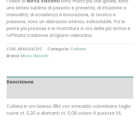
I valori di
Mirco Visconti
sono molto più che gioielli, sono
una sintesi sublime di passato e presente, di intuizione e
manualità, di eccellenza e innovazione, di tecnica e
passione, sono un abbraccio intenso, indissolubile, fra le
pietre più preziose e le montature in oro della più antica e
raffinata tradizione artigiana valenzana.
COD:
ABA1044/10S
Categoria:
Collane
Brand:
Mirco Visconti
Descrizione
Recensioni (0)
Collana in oro bianco 18kt con smeraldo colombiano taglio
cuore ct. 0,30 e diamanti ct. 0,08 colore G purezza VS.