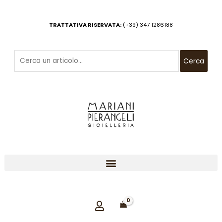
Vai
al
TRATTATIVA RISERVATA:
(+39) 347 1286188
contenuto
Cerca