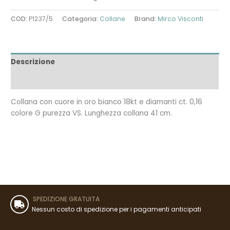
COD:
P1237/5
Categoria:
Collane
Brand:
Mirco Visconti
Descrizione
Recensioni (0)
Collana con cuore in oro bianco 18kt e diamanti ct. 0,16
colore G purezza VS. Lunghezza collana 41 cm.
SPEDIZIONE GRATUITA
Nessun costo di spedizione per i pagamenti anticipati