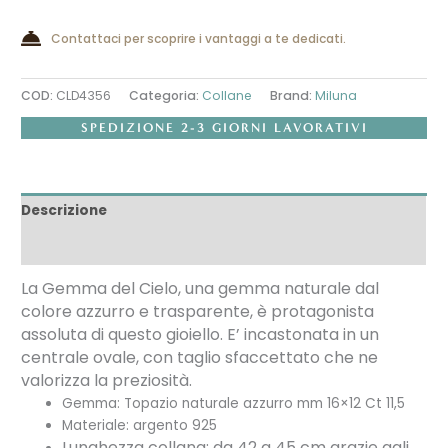
Contattaci per scoprire i vantaggi a te dedicati.
COD:
CLD4356
Categoria:
Collane
Brand:
Miluna
SPEDIZIONE 2-3 GIORNI LAVORATIVI
Descrizione
Recensioni (0)
La Gemma del Cielo, una gemma naturale dal
colore azzurro e trasparente, è protagonista
assoluta di questo gioiello. E’ incastonata in un
centrale ovale, con taglio sfaccettato che ne
valorizza la preziosità.
Gemma: Topazio naturale azzurro mm 16×12 Ct 11,5
Materiale: argento 925
Lunghezza collana: da 42 a 45 cm grazie agli