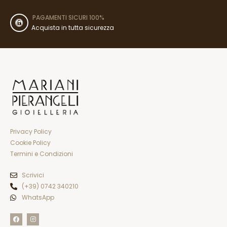
PAGAMENTI SICURI 100%
Acquista in tutta sicurezza
Privacy Policy
Cookie Policy
Termini e Condizioni
Scrivici
(+39) 0742 340210
WhatsApp
F
I
a
n