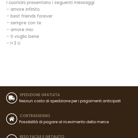
I cuoricini presentano i seguenti messaggi:
– amore infinito
– best friends forever
– sempre con te
– amore mio
– ti voglio bene
– I<3 U
SPEDIZIONE GRATUITA
Nessun costo di spedizione per i pagamenti anticipati
CONTRASSEGNO
Possibilità di pagare al ricevimento della merce
RESO FACILE E GRTAUITO