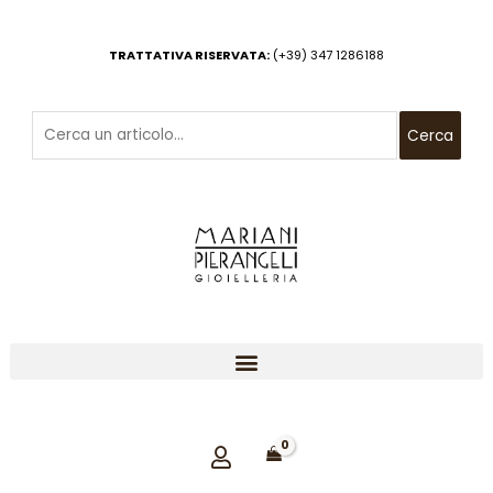
Vai
al
TRATTATIVA RISERVATA:
(+39) 347 1286188
contenuto
Cerca