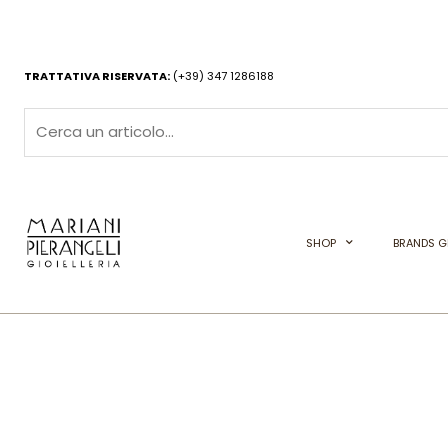
Vai
al
contenuto
TRATTATIVA RISERVATA:
(+39) 347 1286188
SHOP
BRANDS GI