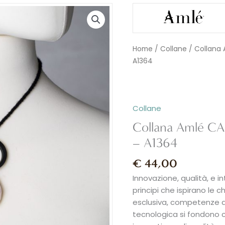
Collana
Amlé
CASANOVA
con
Home
/
Collane
/ Collana 
pietra
A1364
dura
-
A1364
quantità
Collane
Collana Amlé CA
– A1364
€
44,00
Innovazione, qualità, e i
principi che ispirano le c
esclusiva, competenze di 
tecnologica si fondono co