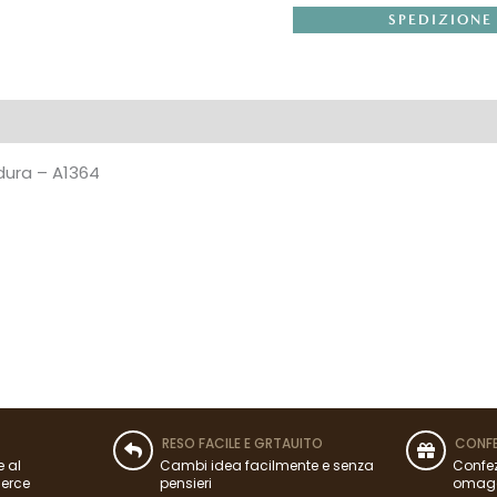
SPEDIZIONE
dura – A1364
RESO FACILE E GRTAUITO
CONFE
e al
Cambi idea facilmente e senza
Confez
merce
pensieri
omag