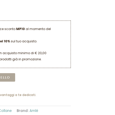
dice sconto
MP10
al momento del
el 10%
sul tuo acquisto.
un acquisto minimo di € 20,00
prodotti già in promozione.
Alternative:
RELLO
 vantaggi a te dedicati.
Collane
Brand:
Amlé