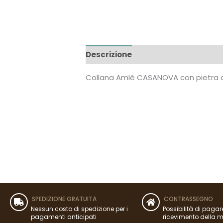
Descrizione
Recensioni (0)
Collana Amlé CASANOVA con pietra 
SPEDIZIONE GRATUITA
CONTRASSEGNO
Nessun costo di spedizione per i
Possibilità di pagar
pagamenti anticipati
ricevimento della 