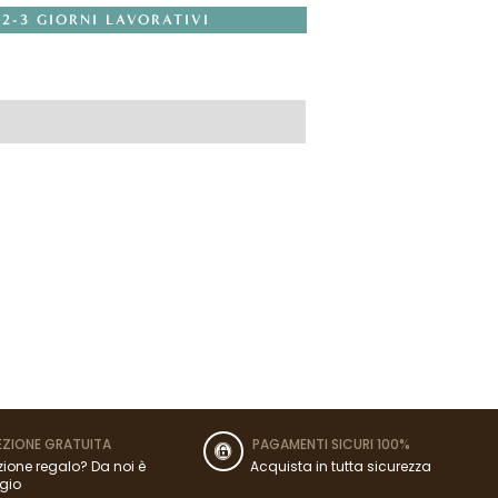
 2-3 GIORNI LAVORATIVI
ZIONE GRATUITA
PAGAMENTI SICURI 100%
ione regalo? Da noi è
Acquista in tutta sicurezza
gio