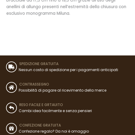
bracciale da 17,5 cm fino a 19,5 cm grazie all’uso degli
anellini di allungo presenti nell’estremità della chiusura con
esclusivo monogramma Miluna.
SPEDIZIONE GRATUITA
Nessun costo di spedizione per i pagamenti anticipati
CONTRASSEGNO
Possibilità di pagare al ricevimento della merce
RESO FACILE E GRTAUITO
Cambi idea facilmente e senza pensieri
CONFEZIONE GRATUITA
Confezione regalo? Da noi è omaggio