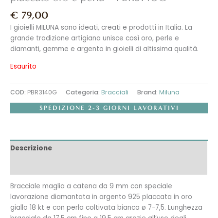
€
79,00
I gioielli MILUNA sono ideati, creati e prodotti in Italia. La
grande tradizione artigiana unisce così oro, perle e
diamanti, gemme e argento in gioielli di altissima qualità.
Esaurito
COD:
PBR3140G
Categoria:
Bracciali
Brand:
Miluna
SPEDIZIONE 2-3 GIORNI LAVORATIVI
Descrizione
Recensioni (0)
Bracciale maglia a catena da 9 mm con speciale
lavorazione diamantata in argento 925 placcata in oro
giallo 18 kt e con perla coltivata bianca ø 7-7,5. Lunghezza