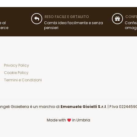
RESO FACILE E GRTAUITO
CONFE
e al
Cambi idea facilmente e senza
Confez
merce
pensieri
omag
Privacy Policy
Cookie Policy
Termini e Condizioni
angeli Gioielleria è un marchio di
Emanuela Gioielli S.r.l
. |
P.Iva 0224459
Made with
in Umbria