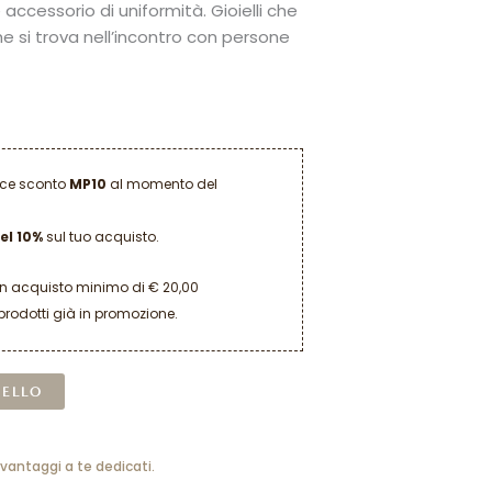
accessorio di uniformità. Gioielli che
he si trova nell’incontro con persone
dice sconto
MP10
al momento del
el 10%
sul tuo acquisto.
un acquisto minimo di € 20,00
prodotti già in promozione.
Alternative:
RELLO
 vantaggi a te dedicati.