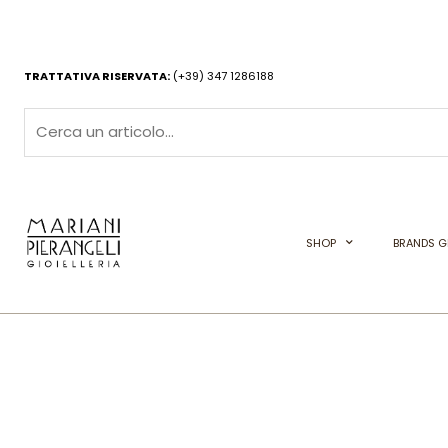
Vai
al
contenuto
TRATTATIVA RISERVATA:
(+39) 347 1286188
SHOP
BRANDS GI