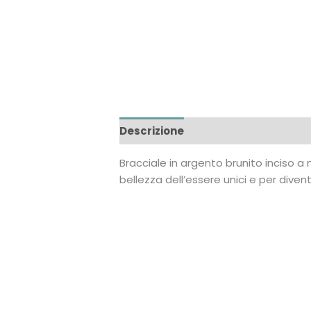
Descrizione
Recensioni (0)
Bracciale in argento brunito inciso a 
bellezza dell’essere unici e per dive