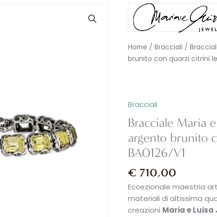
Bracciale
Maria
e
Luisa
Home
/
Bracciali
/ Braccial
Jewels
brunito con quarzi citrini
SHRI
in
argento
brunito
Bracciali
con
Bracciale Maria e
quarzi
argento brunito c
citrini
lemon
BA0126/V1
-
BA0126/V1
€
710,00
quantità
Eccezionale maestria art
materiali di altissima qua
creazioni
Maria e Luisa