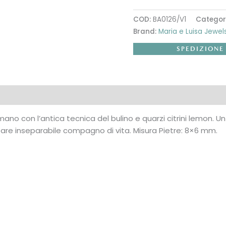
COD:
BA0126/V1
Categor
Brand:
Maria e Luisa Jewel
SPEDIZIONE
mano con l’antica tecnica del bulino e quarzi citrini lemon. Un
ntare inseparabile compagno di vita. Misura Pietre: 8×6 mm.