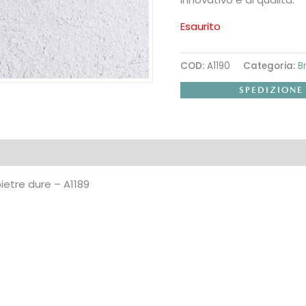
Esaurito
COD:
A1190
Categoria:
B
SPEDIZIONE
etre dure – A1189