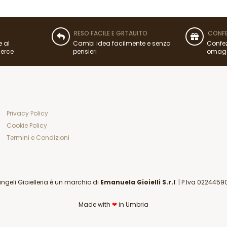
RESO FACILE E GRTAUITO
CONFE
e al
Cambi idea facilmente e senza
Confez
merce
pensieri
omag
Privacy Policy
Cookie Policy
Termini e Condizioni
angeli Gioielleria è un marchio di
Emanuela Gioielli S.r.l
. |
P.Iva 0224459
Made with
❤
in Umbria