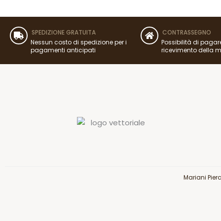
SPEDIZIONE GRATUITA
CONTRASSEGNO
Nessun costo di spedizione per i
Possibilità di pagar
pagamenti anticipati
ricevimento della 
Mariani Pier