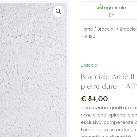
Home
/
Bracciali
/ Braccia
– A1190
Bracciali
Bracciale Amlé
pietre dure – A1
€
84,00
Innovazione, qualità, e i
principi che ispirano le c
esclusiva, competenze di 
tecnologica si fondono co
innovativo e di qualità.