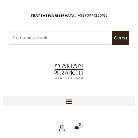
Vai
al
TRATTATIVA RISERVATA:
(+39) 347 1286188
contenuto
Cerca