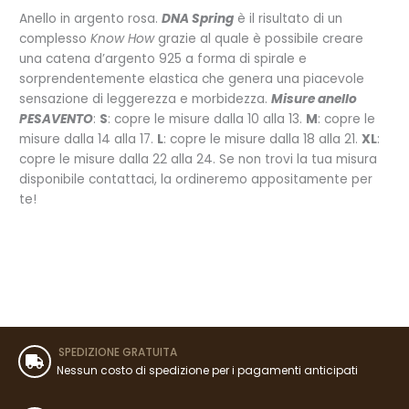
Anello in argento rosa.
DNA Spring
è il risultato di un
complesso
Know How
grazie al quale è possibile creare
una catena d’argento 925 a forma di spirale e
sorprendentemente elastica che genera una piacevole
sensazione di leggerezza e morbidezza.
Misure anello
PESAVENTO
:
S
: copre le misure dalla 10 alla 13.
M
: copre le
misure dalla 14 alla 17.
L
: copre le misure dalla 18 alla 21.
XL
:
copre le misure dalla 22 alla 24. Se non trovi la tua misura
disponibile contattaci, la ordineremo appositamente per
te!
SPEDIZIONE GRATUITA
Nessun costo di spedizione per i pagamenti anticipati