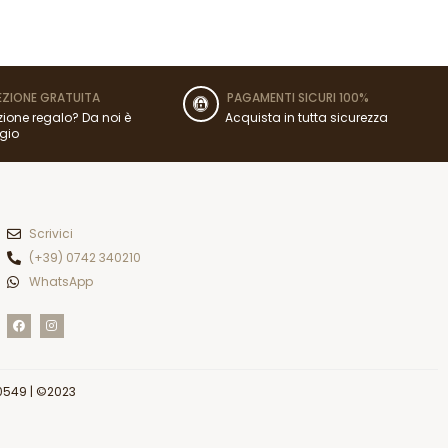
ZIONE GRATUITA
PAGAMENTI SICURI 100%
ione regalo? Da noi è
Acquista in tutta sicurezza
gio
Scrivici
(+39) 0742 340210
WhatsApp
F
I
a
n
c
s
e
t
b
a
o
g
o
r
0549
| ©2023
k
a
m