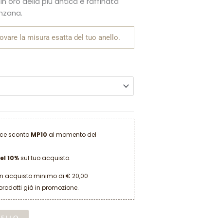
n oro della più antica e raffinata
enzana.
rovare la misura esatta del tuo anello.
dice sconto
MP10
al momento del
el 10%
sul tuo acquisto.
un acquisto minimo di € 20,00
prodotti già in promozione.
Alternative:
RELLO