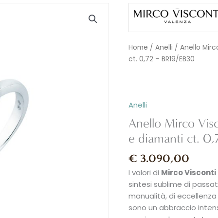
Anello
Mirco
Visconti
TRILOGY
Home
/
Anelli
/ Anello Mirc
in
ct. 0,72 – BR19/EB30
oro
18kt
e
diamanti
Anelli
ct.
Anello Mirco Vis
0,72
e diamanti ct. 0
-
BR19/EB30
€
3.090,00
quantità
I valori di
Mirco Visconti
sintesi sublime di passat
manualità, di eccellenza
sono un abbraccio intenso,