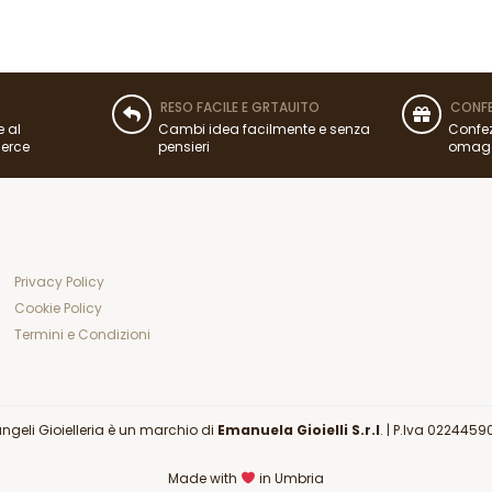
RESO FACILE E GRTAUITO
CONFE
e al
Cambi idea facilmente e senza
Confez
merce
pensieri
omag
Privacy Policy
Cookie Policy
Termini e Condizioni
angeli Gioielleria è un marchio di
Emanuela Gioielli S.r.l
. |
P.Iva 0224459
Made with
in Umbria