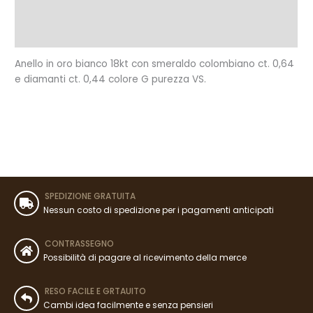
Informazioni aggiuntive
Recensioni (0)
Anello in oro bianco 18kt con smeraldo colombiano ct. 0,64
e diamanti ct. 0,44 colore G purezza VS.
SPEDIZIONE GRATUITA
Nessun costo di spedizione per i pagamenti anticipati
CONTRASSEGNO
Possibilità di pagare al ricevimento della merce
RESO FACILE E GRTAUITO
Cambi idea facilmente e senza pensieri