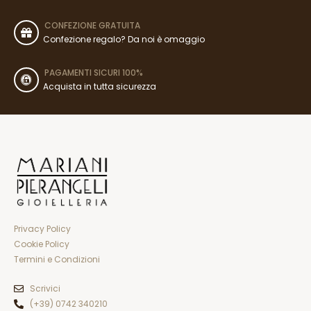
CONFEZIONE GRATUITA
Confezione regalo? Da noi è omaggio
PAGAMENTI SICURI 100%
Acquista in tutta sicurezza
Privacy Policy
Cookie Policy
Termini e Condizioni
Scrivici
(+39) 0742 340210