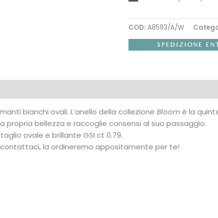
COD:
A8593/A/W
Catego
SPEDIZIONE EN
tive
Recensioni (0)
manti bianchi ovali. L’anello della collezione
Bloom
è la quint
 la propria bellezza e raccoglie consensi al suo passaggio.
aglio ovale e brillante GSI ct 0.79.
le contattaci, la ordineremo appositamente per te!