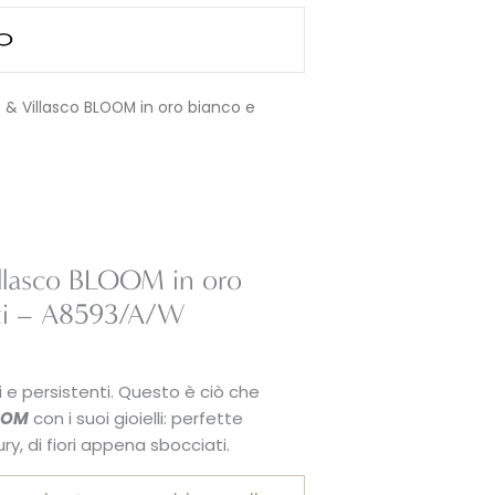
i & Villasco BLOOM in oro bianco e
illasco BLOOM in oro
ti – A8593/A/W
li e persistenti. Questo è ciò che
OOM
con i suoi gioielli: perfette
ury, di fiori appena sbocciati.