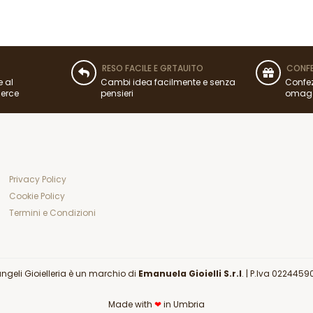
RESO FACILE E GRTAUITO
CONFE
e al
Cambi idea facilmente e senza
Confez
merce
pensieri
omag
Privacy Policy
Cookie Policy
Termini e Condizioni
angeli Gioielleria è un marchio di
Emanuela Gioielli S.r.l
. |
P.Iva 0224459
Made with
❤
in Umbria