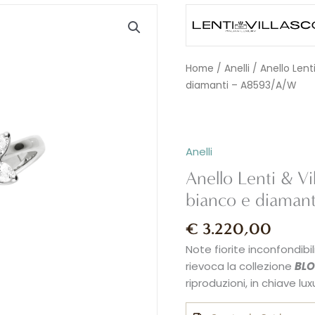
Anello
Lenti
&
Villasco
Home
/
Anelli
/ Anello Lent
BLOOM
diamanti – A8593/A/W
in
oro
bianco
e
Anelli
diamanti
Anello Lenti & V
-
bianco e diaman
A8593/A/W
quantità
€
3.220,00
Note fiorite inconfondibi
rievoca la collezione
BL
riproduzioni, in chiave lux