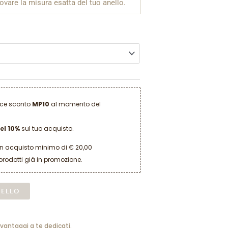
rovare la misura esatta del tuo anello.
dice sconto
MP10
al momento del
el 10%
sul tuo acquisto.
un acquisto minimo di € 20,00
prodotti già in promozione.
Alternative:
RELLO
 vantaggi a te dedicati.